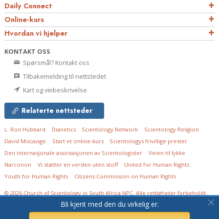
Daily Connect
Online-kurs
Hvordan vi hjelper
KONTAKT OSS
Spørsmål? Kontakt oss
Tilbakemelding til nettstedet
Kart og veibeskrivelse
Relaterte nettsteder
L. Ron Hubbard
Dianetics
Scientology Network
Scientology Religion
David Miscavige
Start et online-kurs
Scientologys frivillige prester
Den internasjonale assosiasjonen av Scientologister
Veien til lykke
Narconon
Vi støtter en verden uten stoff
United for Human Rights
Youth for Human Rights
Citizens Commission on Human Rights
© 2026
Church of Scientology in South Africa NPC.
Alle rettigheter forbeholdt.
Fortrolighetserklæring
•
Policy for informasjonskapsler
•
Vilkår for bruk
•
Juridisk
Bli kjent med den du virkelig er.
meddelelse