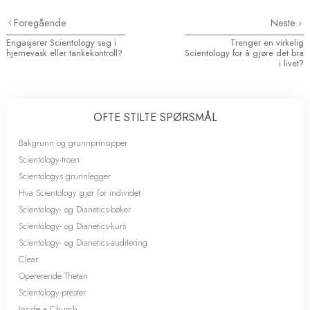
Foregående
Neste
Engasjerer Scientology seg i
Trenger en virkelig
hjernevask eller tankekontroll?
Scientology for å gjøre det bra
i livet?
OFTE STILTE SPØRSMÅL
Bakgrunn og grunnprinsipper
Scientology-troen
Scientologys grunnlegger
Hva Scientology gjør for individet
Scientology- og Dianetics-bøker
Scientology- og Dianetics-kurs
Scientology- og Dianetics-auditering
Clear
Opererende Thetan
Scientology-prester
Inside a Church